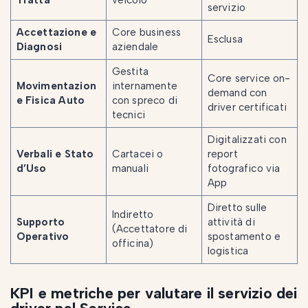
Tratta
veicolo
servizio
Accettazione e
Core business
Esclusa
Diagnosi
aziendale
Gestita
Core service on-
Movimentazion
internamente
demand con
e Fisica Auto
con spreco di
driver certificati
tecnici
Digitalizzati con
Verbali e Stato
Cartacei o
report
d’Uso
manuali
fotografico via
App
Diretto sulle
Indiretto
Supporto
attività di
(Accettatore di
Operativo
spostamento e
officina)
logistica
KPI e metriche per valutare il servizio dei